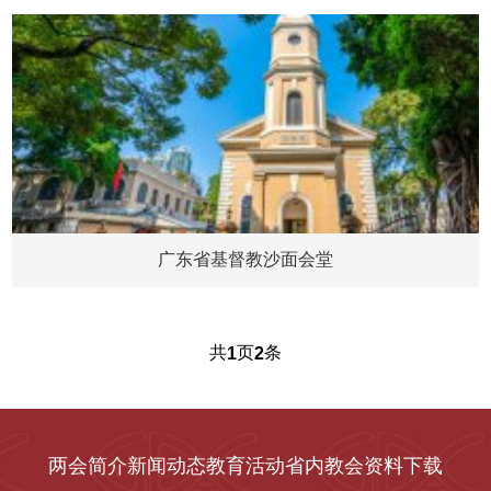
广东省基督教沙面会堂
共
页
条
1
2
两会简介
新闻动态
教育活动
省内教会
资料下载